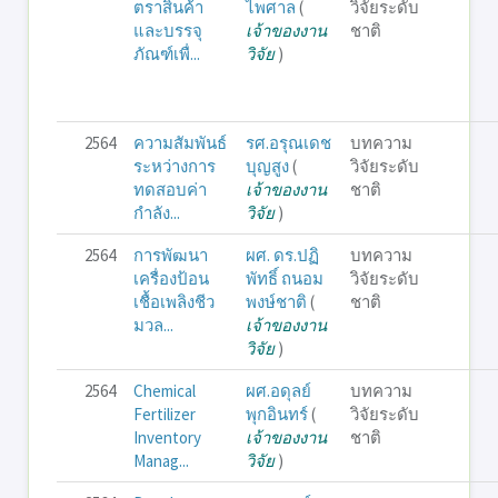
ตราสินค้า
ไพศาล
(
วิจัยระดับ
และบรรจุ
เจ้าของงาน
ชาติ
ภัณฑ์เพื่...
วิจัย
)
2564
ความสัมพันธ์
รศ.อรุณเดช
บทความ
ระหว่างการ
บุญสูง
(
วิจัยระดับ
ทดสอบค่า
เจ้าของงาน
ชาติ
กำลัง...
วิจัย
)
2564
การพัฒนา
ผศ. ดร.ปฏิ
บทความ
เครื่องป้อน
พัทธิ์ ถนอม
วิจัยระดับ
เชื้อเพลิงชีว
พงษ์ชาติ
(
ชาติ
มวล...
เจ้าของงาน
วิจัย
)
2564
Chemical
ผศ.อดุลย์
บทความ
Fertilizer
พุกอินทร์
(
วิจัยระดับ
Inventory
เจ้าของงาน
ชาติ
Manag...
วิจัย
)