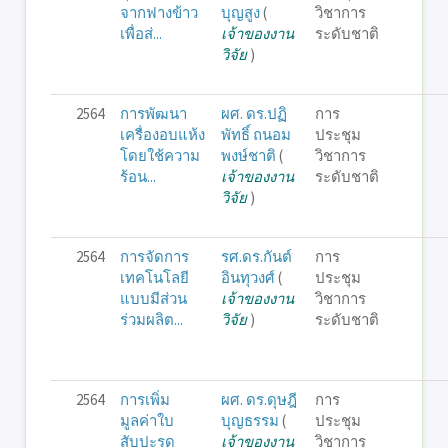
จากฟางข้าว
บุญสูง
(
วิชาการ
เพื่อส่...
เจ้าของงาน
ระดับชาติ
วิจัย
)
2564
การพัฒนา
ผศ. ดร.ปฏิ
การ
เครื่องอบแห้ง
พัทธิ์ ถนอม
ประชุม
โดยใช้ความ
พงษ์ชาติ
(
วิชาการ
ร้อน...
เจ้าของงาน
ระดับชาติ
วิจัย
)
2564
การจัดการ
รศ.ดร.กันต์
การ
เทคโนโลยี
อินทุวงศ์
(
ประชุม
แบบมีส่วน
เจ้าของงาน
วิชาการ
ร่วมผลิต...
วิจัย
)
ระดับชาติ
2564
การเพิ่ม
ผศ. ดร.ดุษฎี
การ
มูลค่าใบ
บุญธรรม
(
ประชุม
สับปะรด
เจ้าของงาน
วิชาการ