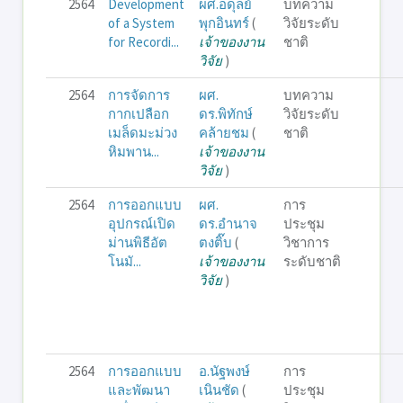
2564
Development
ผศ.อดุลย์
บทความ
of a System
พุกอินทร์
(
วิจัยระดับ
for Recordi...
เจ้าของงาน
ชาติ
วิจัย
)
2564
การจัดการ
ผศ.
บทความ
กากเปลือก
ดร.พิทักษ์
วิจัยระดับ
เมล็ดมะม่วง
คล้ายชม
(
ชาติ
หิมพาน...
เจ้าของงาน
วิจัย
)
2564
การออกแบบ
ผศ.
การ
อุปกรณ์เปิด
ดร.อำนาจ
ประชุม
ม่านพิธีอัต
ตงติ๊บ
(
วิชาการ
โนมั...
เจ้าของงาน
ระดับชาติ
วิจัย
)
2564
การออกแบบ
อ.นัฐพงษ์
การ
และพัฒนา
เนินชัด
(
ประชุม