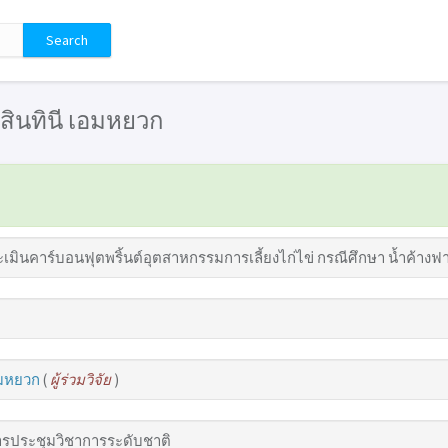
 ยสินทินี เอมหยวก
มินคาร์บอนฟุตพริ้นต์อุตสาหกรรมการเลี้ยงไก่ไข่ กรณีศึกษา น้ำค้างฟา
อมหยวก
(
ผู้ร่วมวิจัย
)
รประชุมวิชาการระดับชาติ