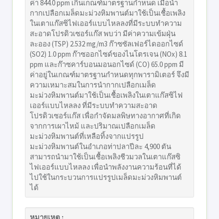
ค่า 844.0 ppm เกินเกณฑ์มาตรฐานกำหนด เมื่อนำ
กากเปลือกเมล็ดมะม่วงหิมพานต์มาใช้เป็นเชื้อเพลิง
ในเตาแก๊สซิไฟเออร์แบบไหลลงที่มีระบบทำความ
สะอาดโปรดิวเซอร์แก๊ส พบว่า มีค่าความเข้มฝุ่น
ละออง (TSP) 2.532 mg/m3 ก๊าซซัลเฟอร์ไดออกไซด์
(SO2) 1.0 ppm ก๊าซออกไซด์ของไนโตรเจน (NOx) 8.1
ppm และก๊าซคาร์บอนมอนอกไซด์ (CO) 65.0 ppm มี
ค่าอยู่ในเกณฑ์มาตรฐานกำหนดทุกพารามิเตอร์ จึงมี
ความเหมาะสมในการนำกากเปลือกเมล็ด
มะม่วงหิมพานต์มาใช้เป็นเชื้อเพลิงในเตาแก๊สซิไฟ
เออร์แบบไหลลง ที่มีระบบทำความสะอาด
โปรดิวเซอร์แก๊ส เพื่อกำจัดมลพิษทางอากาศที่เกิด
จากการเผาไหม้ และปริมาณเปลือกเมล็ด
มะม่วงหิมพานต์ที่เหลือทิ้งจากแปรรูป
มะม่วงหิมพานต์ในอำเภอท่าปลาปีละ 4,900 ตัน
สามารถนำมาใช้เป็นเชื้อเพลิงชีวมวลในเตาแก๊สซิ
ไฟเออร์แบบไหลลง เพื่อนำพลังงานความร้อนที่ได้
ไปใช้ในกระบวนการแปรรูปเมล็ดมะม่วงหิมพานต์
ได้
หมายเหตุ :