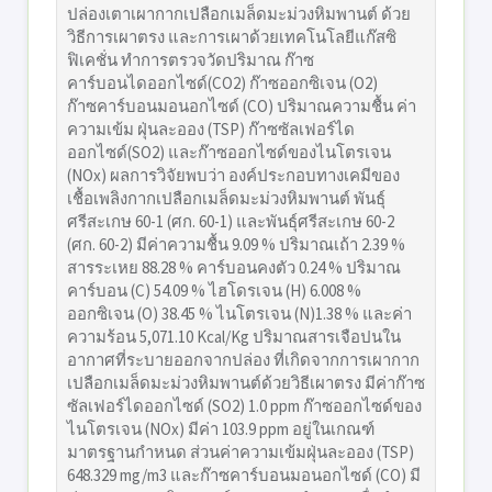
ปล่องเตาเผากากเปลือกเมล็ดมะม่วงหิมพานต์ ด้วย
วิธีการเผาตรง และการเผาด้วยเทคโนโลยีแก๊สซิ
ฟิเคชั่น ทำการตรวจวัดปริมาณ ก๊าซ
คาร์บอนไดออกไซด์(CO2) ก๊าซออกซิเจน (O2)
ก๊าซคาร์บอนมอนอกไซด์ (CO) ปริมาณความชื้น ค่า
ความเข้ม ฝุ่นละออง (TSP) ก๊าซซัลเฟอร์ได
ออกไซด์(SO2) และก๊าซออกไซด์ของไนโตรเจน
(NOx) ผลการวิจัยพบว่า องค์ประกอบทางเคมีของ
เชื้อเพลิงกากเปลือกเมล็ดมะม่วงหิมพานต์ พันธุ์
ศรีสะเกษ 60-1 (ศก. 60-1) และพันธุ์ศรีสะเกษ 60-2
(ศก. 60-2) มีค่าความชื้น 9.09 % ปริมาณเถ้า 2.39 %
สารระเหย 88.28 % คาร์บอนคงตัว 0.24 % ปริมาณ
คาร์บอน (C) 54.09 % ไฮโดรเจน (H) 6.008 %
ออกซิเจน (O) 38.45 % ไนโตรเจน (N)1.38 % และค่า
ความร้อน 5,071.10 Kcal/Kg ปริมาณสารเจือปนใน
อากาศที่ระบายออกจากปล่อง ที่เกิดจากการเผากาก
เปลือกเมล็ดมะม่วงหิมพานต์ด้วยวิธีเผาตรง มีค่าก๊าซ
ซัลเฟอร์ไดออกไซด์ (SO2) 1.0 ppm ก๊าซออกไซด์ของ
ไนโตรเจน (NOx) มีค่า 103.9 ppm อยู่ในเกณฑ์
มาตรฐานกำหนด ส่วนค่าความเข้มฝุ่นละออง (TSP)
648.329 mg/m3 และก๊าซคาร์บอนมอนอกไซด์ (CO) มี