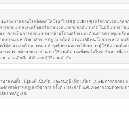
การแพร่ระบาดของโรคติดต่อโคโรนาไวรัส (COVID 19) เครื่องกดเจลแอลกอฮอ
ั้นการออกแบบและสร้างเครื่องกดเจลแอลกอฮอล์แบบอัตโนมัติแบบง่าย
ดยแบ่งออกเป็นการออกแบบทางด้านโครงสร้าง และด้านการควบคุม พร้อมทั้
กรรม มหาวิทยาลัยราชภัฏ อุตรดิตถ์ จำนวน 50 คน โดยการหาค่าเฉลี่ย ( 
ใช้งาน และด้านการซ่อมบำรุงรักษา ผลการวิจัยพบว่า ผู้ใช้มีความพึงพอ
มื่อพิจารณารายด้าน พบว่าด้านการใช้งานมีความพึงพอใจในระดับมากที่สุด 
าก ค่าเฉลี่ยคือ 4.43 และ 4.32 ตามลำดับ
ํานาจ ตงติ๊บ, นัฐพงษ์ เนินชัด, และธนภูมิ เฟื่องเพียร. (2564). การออ
ับชาติราชภัฏเลยวิชาการ ครั้งที่ 7 ประจำปี พ.ศ. 2564 “ความท้าทายทางก
ยาลัยราชภัฏเลย.