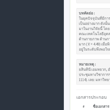
บทคัดย่อ :
ในยุคปัจจุบันที่มี
เป็นอย่างมาก ดังน
มาในงานวิจัยนี้ โ
คณะเทคโนโลยีอุตสาห
ด้านกายภาพ ด้านการ
มาก ( x̅ = 4.49) เ
อยู่ในระดับพึงพอใจม
หมายเหตุ :
ยสินทินี เอมหยวก, อ
ประชุมทางวิชาการระด
1114). เลย: มหาวิท
เอกสารประกอบ
#
ชื่อเอกสาร