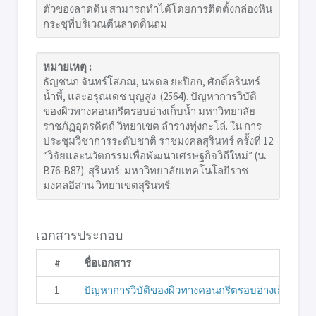
ตัวของลาดดิน สามารถทำได้โดยการติดตั้งกล่องหิน
กระชุที่บริเวณตีนลาดดินถม
หมายเหตุ :
ธัญชนก จันทร์โสภณ, นพดล ยะป๊อก, ศักดิ์ครินทร์
น้ำพี้, และอรุณเดช บุญสูง. (2564). ปัญหาการวิบัติ
ของผิวทางคอนกรีตรอบอ่างเก็บน้ำ มหาวิทยาลัย
ราชภัฏอุตรดิตถ์ วิทยาเขต ลำรางทุ่งกะโล่. ใน การ
ประชุมวิชาการระดับชาติ ราชมงคลสุรินทร์ ครั้งที่ 12
“วิจัยและนวัตกรรมเพื่อพัฒนาเศรษฐกิจวิถีใหม่” (น.
B76-B87). สุรินทร์: มหาวิทยาลัยเทคโนโลยีราช
มงคลอีสาน วิทยาเขตสุรินทร์.
เอกสารประกอบ
#
ชื่อเอกสาร
1
ปัญหาการวิบัติของผิวทางคอนกรีตรอบอ่างเก็บน้ำ มห