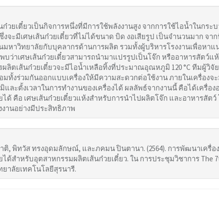
๋วยเตี๋ยวเป็นกิจการหนึ่งที่มีการใช้พลังงานสูง จากการใช้ไอน้ำในกระบว
่งจะมีเศษเส้นก๋วยเตี๋ยวที่ไม่ได้ขนาด บิด งอเสียรูป เป็นจำนวนมาก จากปั
ย ในมหาวิทยาลัยกับบุคลากรด้านการผลิต รวมทั้งผู้บริหารโรงงานเพื่อ
บว่าเศษเส้นก๋วยเตี๋ยวสามารถนำมาแปรรูปเป็นโจ๊ก หรืออาหารสัตว์แห้งที
ตเส้นก๋วยเตี๋ยวจะมีไอน้ำเหลือทิ้งที่ประมาณอุณหภูมิ 120 °C ทีมผู้วิจั
้อมทั้งร่วมกันออกแบบเครื่องให้มีความสะดวกต่อใช้งาน ภายในเครื่องจะมี
และตั้งเวลาในการทำงานของเครื่องได้ ผลลัพธ์จากงานนี้ คือได้เครื่อง
ยได้ คือ เศษเส้นก๋วยเตี๋ยวแห้งสำหรับการนำไปผลิตโจ๊ก และอาหารสัต
ลังงานอย่างมีประสิทธิภาพ
ชาติ, พิทวัส ทรงอุดมลักษณ์, และภคมน ปินตานา. (2564). การพัฒนาเครื
ได้สำหรับอุตสาหกรรมผลิตเส้นก๋วยเตี๋ยว. ใน การประชุมวิชาการ The 7th
ทยาลัยเทคโนโลยีสุรนารี.