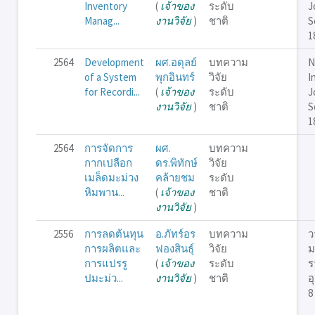
Inventory
(
เจ้าของ
ระดับ
J
Manag...
งานวิจัย
)
ชาติ
S
1
2564
Development
ผศ.อดุลย์
บทความ
N
of a System
พุกอินทร์
วิจัย
I
for Recordi...
(
เจ้าของ
ระดับ
J
งานวิจัย
)
ชาติ
S
1
2564
การจัดการ
ผศ.
บทความ
กากเปลือก
ดร.พิทักษ์
วิจัย
เมล็ดมะม่วง
คล้ายชม
ระดับ
หิมพาน...
(
เจ้าของ
ชาติ
งานวิจัย
)
2556
การลดต้นทุน
อ.ภัทร์อร
บทความ
ว
การผลิตและ
ฟองสินธุ์
วิจัย
ม
การแปรรู
(
เจ้าของ
ระดับ
ร
ปมะม่ว...
งานวิจัย
)
ชาติ
อ
8