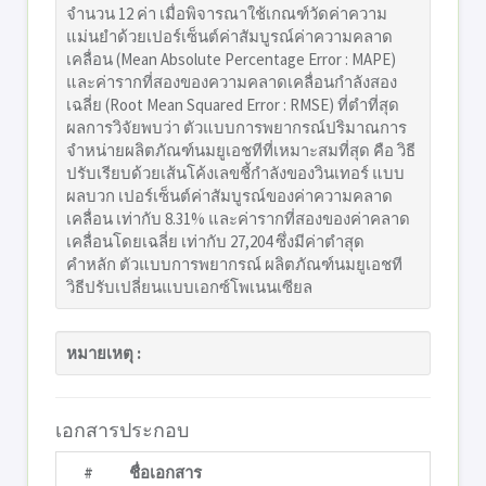
จำนวน 12 ค่า เมื่อพิจารณาใช้เกณฑ์วัดค่าความ
แม่นยำด้วยเปอร์เซ็นต์ค่าสัมบูรณ์ค่าความคลาด
เคลื่อน (Mean Absolute Percentage Error : MAPE)
และค่ารากที่สองของความคลาดเคลื่อนกำลังสอง
เฉลี่ย (Root Mean Squared Error : RMSE) ที่ตำที่สุด
ผลการวิจัยพบว่า ตัวแบบการพยากรณ์ปริมาณการ
จำหน่ายผลิตภัณฑ์นมยูเอชทีที่เหมาะสมที่สุด คือ วิธี
ปรับเรียบด้วยเส้นโค้งเลขชี้กำลังของวินเทอร์ แบบ
ผลบวก เปอร์เซ็นต์ค่าสัมบูรณ์ของค่าความคลาด
เคลื่อน เท่ากับ 8.31% และค่ารากที่สองของค่าคลาด
เคลื่อนโดยเฉลี่ย เท่ากับ 27,204 ซึ่งมีค่าตำสุด
คำหลัก ตัวแบบการพยากรณ์ ผลิตภัณฑ์นมยูเอชที
วิธีปรับเปลี่ยนแบบเอกซ์โพเนนเซียล
หมายเหตุ :
เอกสารประกอบ
#
ชื่อเอกสาร