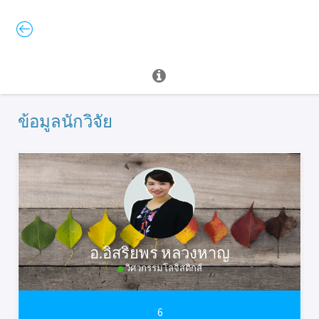
ข้อมูลนักวิจัย
อ.อิสริยพร หลวงหาญ
วิศวกรรมโลจิสติกส์
6