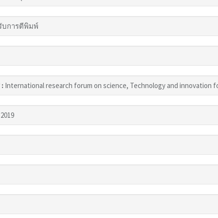
รับการตีพิมพ์
 :
International research forum on science, Technology and innovation fo
 2019