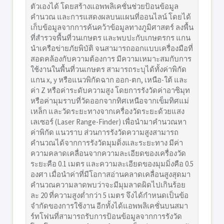
ตัวเองได้ โดยสร้างแอพพลิเคชั่นช่วยป้อนข้อมูล
คำนวณ และการแสดงผลบนแผนที่ออนไลน์ โดยได้
เก็บข้อมูลจากการค้นคว้าข้อมูลทางภูมิศาสตร์ ลงพื้น
ที่สำรวจพื้นที่วนเกษตร และพบปะกับเกษตรกร แกน
นำเครือข่ายภัยพิบัติ จนสามารถออกแบบเครื่องมือที่
สอดคล้องกับความต้องการ มีความเหมาะสมกับการ
ใช้งานในพื้นที่วนเกษตร สามารถระบุได้ทั้งค่าพิกัด
แกน x, y หรือแนวพิกัดฉาก ออก-ตก, เหนือ-ใต้ และ
ค่า Z หรือค่าระดับความสูง โดยการรังวัดค่าอาซิมุท
หรือค่ามุมราบที่วัดออกจากทิศเหนือจากเข็มทิศแม่
เหล็ก และวัดระยะทางจากเครื่องวัดระยะด้วยแสง
เลเซอร์ (Laser Range-Finder) เพื่อนำมาคำนวณหา
ค่าพิกัด แนวราบ ส่วนการรังวัดความสูงสามารถ
คำนวณได้จากการรังวัดมุมดิ่งและระยะทาง มีค่า
ความคลาดเคลื่อนจากความละเอียดของเครื่องวัด
ระยะคือ 0.1 เมตร และความละเอียดของมุมมิ่งคือ 0.5
องศา เมื่อนำค่าที่มีโอกาสอ่านคลาดเคลื่อนสูงสุดมา
คำนวณความลาดพบว่าจะมีมุมลาดผิดไปเกินร้อย
ละ 20 ที่ความสูงต่ำกว่า 5 เมตร จึงได้กำหนดเป็นข้อ
จำกัดของการใช้งาน อีกทั้งได้แอพพลิเคชั่นบนสมา
ร์ทโฟนที่สามารถรับการป้อนข้อมูลจากการรังวัด