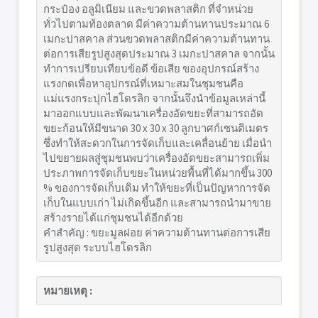
กระป๋อง อลูมิเนียม และขวดพลาสติก ที่จำหน่วย
ทั่วไปตามท้องตลาด มีค่าความต้านทานประมาณ 6
เมกะปาสคาล ส่วนขวดพลาสติกมีค่าความต้านทาน
ต่อการเสียรูปสูงสุดประมาณ 3 เมกะปาสคาล จากนั้น
ทำการเปรียบเทียบข้อดี ข้อเสีย ของอุปกรณ์สร้าง
แรงกดเพื่อหาอุปกรณ์ที่เหมาะสมในชุมชนคือ
แม่แรงกระปุกไฮโดรลิก จากนั้นจึงนำข้อมูลเหล่านี้
มาออกแบบและพัฒนาเครื่องอัดขยะที่สามารถอัด
ขยะก้อนให้มีขนาด 30 x 30 x 30 ลูกบาศก์เซนติเมตร
ซึ่งทำให้สะดวกในการจัดเก็บและเคลื่อนย้าย เมื่อนำ
ไปขยายผลสู่ชุมชนพบว่าเครื่องอัดขยะสามารถเพิ่ม
ประภาพการจัดเก็บขยะในหน่วยพื้นที่ได้มากขึ้น 300
% ของการจัดเก็บเดิม ทำให้ขยะที่เป็นปัญหาการจัด
เก็บในแบบเก่า ไม่เกิดขึ้นอีก และสามารถนำมาขาย
สร้างรายได้แก่ชุมชนได้อีกด้วย
คำสำคัญ : ขยะมูลฝอย ค่าความต้านทานต่อการเสีย
รูปสูงสุด ระบบไฮโดรลิก
หมายเหตุ :