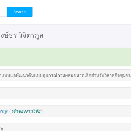
พงษ์ธร วิจิตรกูล
แบบแลพัฒนาต้นแบบอุปกรณ์กวนผสมขนาดเล็กสำหรับวิสาหกิจชุมชนใน
ตรกูล
(
เจ้าของงานวิจัย
)
ัย