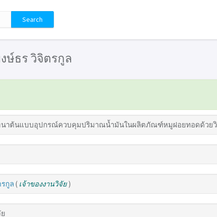
พงษ์ธร วิจิตรกูล
นาต้นแบบอุปกรณ์ควบคุมปริมาณน้ำมันในผลิตภัณฑ์หมูฝอยทอดด้วยวิธีเ
ตรกูล
(
เจ้าของงานวิจัย
)
ัย