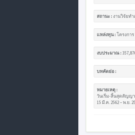
สถานะ :
งานวิจัยทำ
แหล่งทุน :
โครงการ T
งบประมาณ :
357,87
บทคัดย่อ :
หมายเหตุ :
วันเริ่ม-สิ้นสุดสัญญา
15 มี.ค. 2562 – พ.ย. 2