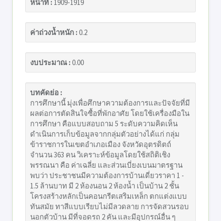
หน้าที่ :
1909-1919
ค่าถ่วงน้ำหนัก :
0.2
งบประมาณ :
0.00
บทคัดย่อ :
การศึกษานี้ มุ่งเพื่อศึกษาความต้องการและปัจจัยที่มี
ผลต่อการตัดสินใจซื้อที่พักอาศัย โดยใช้เครื่องมือใน
การศึกษา คือแบบสอบถาม 5 ระดับความคิดเห็น
ดำเนินการเก็บข้อมูลจากกลุ่มตัวอย่างได้แก่ กลุ่ม
ข้าราชการในเขตอำเภอเมือง จังหวัดอุตรดิตถ์
จำนวน 363 คน วิเคราะห์ข้อมูลโดยใช้สถิติเชิง
พรรณนา คือ ค่าเฉลี่ย และส่วนเบี่ยงเบนมาตรฐาน
พบว่า ประชาชนมีความต้องการบ้านเดี่ยวราคา 1 -
1.5 ล้านบาท มี 2 ห้องนอน 2 ห้องน้ำ เป็นบ้าน 2 ชั้น
โครงสร้างหลักเป็นคอนกรีตเสริมเหล็ก ตกแต่งแบบ
ทันสมัย ทาสีแบบเรียบไม่มีลวดลาย การจัดสวนรอบ
นอกตัวบ้าน มีที่จอดรถ 2 คัน และมีอุปกรณ์อื่น ๆ