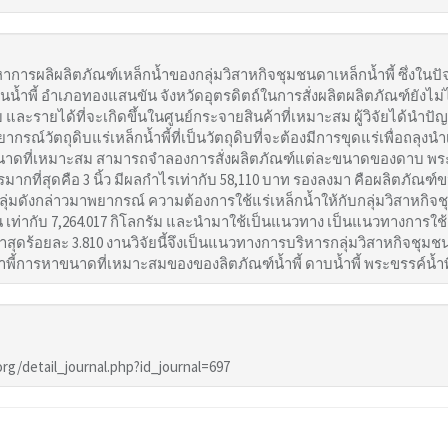
หาการผลิผลิตภัณฑ์เหล็กน้ำของกลุ่มวิสาหกิจชุมชนดาเหล็กน้ำพี้ ซึ่งในป
่ที่บ้านน้ำพี้ อำเภอทองแสนขัน จังหวัดอุตรดิตถ์ในการสั่งผลิตผลิตภัณฑ์ย
 และรายได้ที่จะเกิดขึ้นในศูนย์กระจายสินค้าที่เหมาะสม ผู้วิจัยได้นำ
ยากรณ์วัตถุดิบแร่เหล็กน้ำพี้ที่เป็นวัตถุดิบที่จะต้องมีการขุดแร่เพื่อถล
ดที่เหมาะสม สามารถจำลองการสั่งผลิตภัณฑ์แต่ละขนาดของดาบ พระขรรค์ และ
ที่สุดคือ 3 นิ้ว มีผลกำไรเท่ากับ 58,110 บาท รองลงมา คือผลิตภัณฑ์ขนา
มดังกล่าวมาพยากรณ์ ความต้องการใช้แร่เหล็กน้ำให้กับกลุ่มวิสาหกิจช
 เท่ากับ 7,264.017 กิโลกรัม และนำมาใช้เป็นแนวทาง เป็นแนวทางการใช้แ
่ำสุดร้อยละ 3.810 งานวิจัยนี้จึงเป็นแนวทางการบริหารกลุ่มวิสาหกิจชุมชนท
ำพี้การหาขนาดที่เหมาะสมของของลิตภัณฑ์น้ำพี้ ดาบน้ำพี้ พระขรรค์น้ำพี้ 
.org/detail_journal.php?id_journal=697