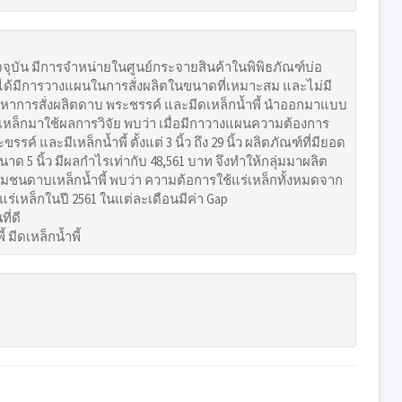
ัจจุบัน มีการจำหน่ายในศูนย์กระจายสินค้าในพิพิธภัณฑ์บ่อ
ังไม่ได้มีการวางแผนในการสั่งผลิตในขนาดที่เหมาะสม และไม่มี
ปัญหาการสั่งผลิตดาบ พระชรรค์ และมีดเหล็กน้ำพี้ นำออกมาแบบ
ุงนำเหล็กมาใช้ผลการวิจัย พบว่า เมื่อมีกาวางแผนความต้องการ
มีเหล็กน้ำพี้ ตั้งแต่ 3 นิ้ว ถึง 29 นิ้ว ผลิตภัณฑ์ที่มียอด
ด 5 นิ้ว มีผลกำไรเท่ากับ 48,561 บาท จึงทำให้กลุ่มมาผลิต
ุมชนดาบเหล็กน้ำพี้ พบว่า ความต้อการใช้แร่เหล็กทั้งหมดจาก
ร่เหล็กในปี 2561 ในแต่ละเดือนมีค่า Gap
ี่ดี
มีดเหล็กน้ำพี้