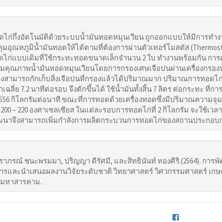
ก่กึ่งอัตโนมัติด้วยระบบน้ำมันทอดหมุนเวียน ถูกออกแบบให้มีการทำงาน 2 
อุณหภูมิน้ำมันทอดให้ได้ตามที่ต้องการผ่านตัวเทอร์โมสตัส (Thermosta
ไก่แบบเดิมที่ใช้กระทะทอดขนาดเล็กจำนวน 2 ใบ ทำงานพร้อมกัน การ
คุณภาพน้ำมันทอดหมุนเวียนโดยการกรองเศษเจือปนผ่านเครื่องกรองน้
างสามารถกักเก็บสิ่งเจือปนที่กรองแล้วได้ปริมาณมาก ปริมาณการทอดไก
เฉลี่ย 7.2 นาทีต่อรอบ จึงตักขึ้นได้ ใช้น้ำมันทั้งสิ้น 7 ลิตร ต่อกระทะ ที่
.556 กิโลกรัมต่อนาที ขณะที่การทอดด้วยเครื่องทอดซึ่งมีปริมาณความจุม
 200 – 220 องศาเซลเซียส ในแต่ละรอบการทอดไก่ที่ 2 กิโลกรัม จะใช้เวลาเฉลี
่พัฒนาจึงสามารถเพิ่มกำลังการผลิตกระบวนการทอดไก่ของสถานประกอบก
ราภรณ์ ชนะพรมมา, ปริญญา ดีรัศมี, และสิทธินันท์ ทองศิริ.(2564). การพ
ารและนำเสนอผลงานวิจัยระดับชาติ วิทยาศาสตร์ วิศวกรรมศาสตร์ เกษตรศ
ฏมหาสารคาม.