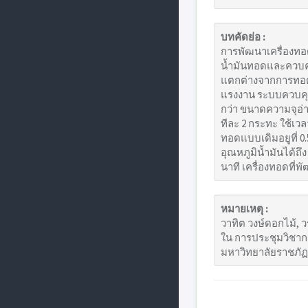
บทคัดย่อ :
การพัฒนาเครื่องทอดไ
น้ำมันทอดและควบคุม
แตกต่างจากการทอด
แรงงาน ระบบควบคุม
กว่า ขนาดความจุอ่
ทีละ 2 กระทะ ใช้เวลา
ทอดแบบเดิมอยูที่ 0
อุณหภูมิน้ำมันได้ถึง
นาที เครื่องทอดที
หมายเหตุ :
วาทิต วงษ์ดอกไม้, ว
ใน การประชุมวิชาก
มหาวิทยาลัยราชภั