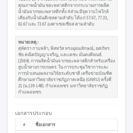
คุณภาพน้ำมัน ขยะพลาสติกจากกระบวนการผลิต
น้ำมันจากขยะพลาสติกทั้ง 4 ส่วน มีจุดวาบไฟใกล้
เคียงกับน้ำมันดีเซลตามลำดับ ได้แก่ 57.67, 77.33,
61.67 และ 73.67 องศาเซลเซียส ตามลำดับ
หมายเหตุ :
สุพัตรา กาบหล้า, พิสทวัส ทรงอุดมลักษณ์, ยศภัทร
ชัย คณิตปัญญาเจริญ, และเดชะ มั่นคงติพนธ์.
(2564). การผลิตน้ำมันจากขยะพลาสติกสำหรับเครื่อง
สูบน้ำทางการเกษตร. ใน การประชุมวิชาการและ
การนำเสนอผลงานวิจัยระดับชาติ เครือข่ายบัณฑิต
ศึกษามหาวิทยาลัยราชภัฏภาคเหนือ (GNRU) ครั้งที่
21 (น.139-148). กำแพงเพชร: มหาวิทยาลัยราชภัฏ
กำแพงเพชร.
เอกสารประกอบ
#
ชื่อเอกสาร