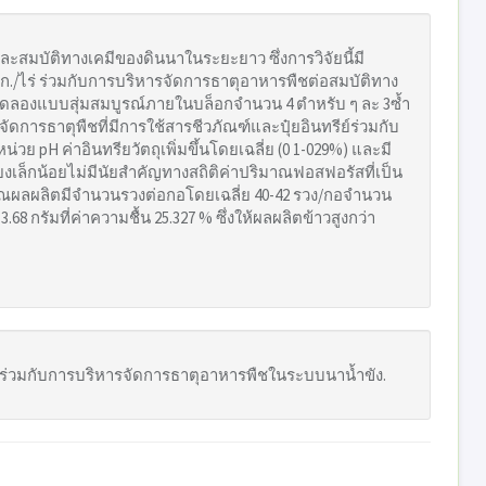
มบัติทางเคมีของดินนาในระยะยาว ซึ่งการวิจัยนี้มี
./ไร่ ร่วมกับการบริหารจัดการธาตุอาหารพืชต่อสมบัติทาง
งแบบสุ่มสมบูรณ์ภายในบล็อกจํานวน 4 ตำหรับ ๆ ละ 3ซ้ำ
รธาตุพืชที่มีการใช้สารชีวภัณฑ์และปุ๋ยอินทรีย์ร่วมกับ
น่วย pH ค่าอินทรียวัตถุเพิ่มขึ้นโดยเฉลี่ย (0 1-029%) และมี
ล็กน้อยไม่มีนัยสำคัญทางสถิติค่าปริมาณฟอสฟอรัสที่เป็น
มาณผลผลิตมีจำนวนรวงต่อกอโดยเฉลี่ย 40-42 รวง/กอจำนวน
68 กรัมที่ค่าความชื้น 25.327 % ซึ่งให้ผลผลิตข้าวสูงกว่า
อซังร่วมกับการบริหารจัดการธาตุอาหารพืชในระบบนาน้ำขัง.