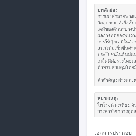
บทคัดย่อ :
การเผาทำลายฟางและ
วัตถุประสงค์เพื่อ
เคมีของดินนาบางป
ผลการทดลองพบว่ากา
การใช้ปุ๋ยเคมีในอัตร
แนวโน้มเพิ่มขึ้นค
ประโยชน์ในดินมีแน
เมล็ดดีต่อรวงโดยเฉล
ตำหรับควบคุมโดยมีต
คำสำคัญ : ฟางและต
หมายเหตุ :
ไพโรจน์ นะเที่ยง, 
วารสารวิชาการอุตสา
เอกสารประกอบ