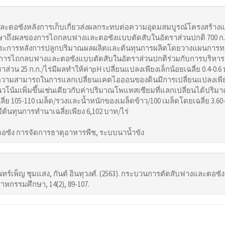
ตอซังหลังการเก็บเกี่ยวส่งผลกระทบต่อความอุดมสมบูรณ์โครงสร้างและส
ศึกษาถึงผลของการไถกลบฟางและตอซังแบบตัดสับในอัตราส่วนปกติ 700 ก.ก
ระการหลังการปลูกปริมาณผลผลิตและต้นทุนการผลิตโดยวางแผนการทดลอ
รไถกลบฟางและตอซังแบบตัดสับในอัตราส่วนปกติร่วมกับการบริหารจัดกา
าส่วน 25 ก.ก./ไร่มีผลทำให้ค่าpH เปลี่ยนแปลงเพียงเล็กน้อยเฉลี่ย 0.4-0.6 ห
่าความสามารถในการแลกเปลี่ยนแคตไอออนของดินมีการเปลี่ยนแปลงเพียงเ
วโน้มเพิ่มขึ้นเช่นเดียวกับค่าปริมาณโพแทสเซียมที่แลกเปลี่ยนได้ปริ
ี่ย 105-110 เมล็ด/รวงและน้ำหนักของเมล็ดข้าว/100 เมล็ดโดยเฉลี่ย 3.60-3.
้นทุนการทำนาเฉลี่ยเพียง 6,102 บาท/ไร่
อซัง การจัดการธาตุอาหารพืช, ระบบนาน้ำขัง
จันทร์เพ็ญ ชุมแสง, กันต์ อินทุวงศ์. (2563). กระบวนการตัดสับฟางและต
หกรรมศึกษา, 14(2), 89-107.