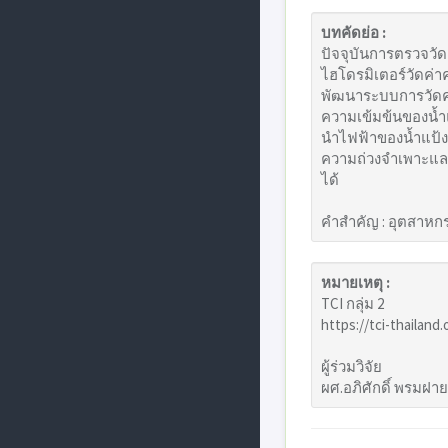
บทคัดย่อ :
ปัจจุบันการตรวจวัด
ไฮโดรมิเตอร์วัดค่าค
พัฒนาระบบการวัดค่
ความเข้มข้นของน้ำแ
นําไฟฟ้าของน้ำแป้ง
ความถ่วงจําเพาะและ
ได้
คําสําคัญ : อุตสาห
หมายเหตุ :
TCI กลุ่ม 2
https://tci-thailand
ผู้ร่วมวิจัย
ผศ.อภิศักดิ์ พรมฝาย