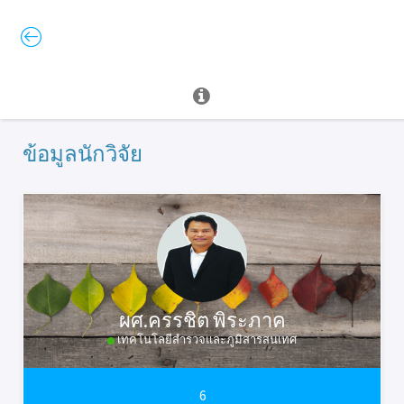
ข้อมูลนักวิจัย
ผศ.ครรชิต พิระภาค
เทคโนโลยีสำรวจและภูมิสารสนเทศ
6