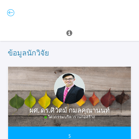
ข้อมูลนักวิจัย
ผศ. ดร.ศิวัตม์ กมลคุณานนท์
วิศวกรรมบริหารานก่อสร้าง
5