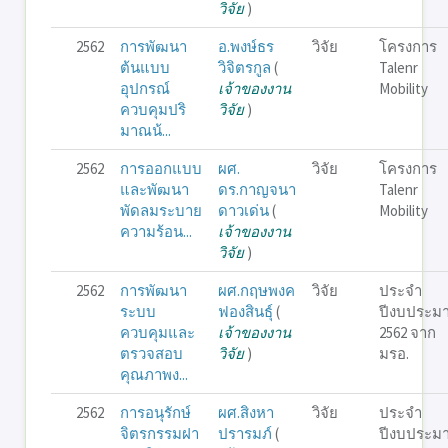
วิจัย
)
2562
การพัฒนา
อ.พงษ์ธร
วิจัย
โครงการ
ต้นแบบ
วิจิตรกูล
(
Talenr
อุปกรณ์
เจ้าของงาน
Mobility
ควบคุมปริ
วิจัย
)
มาณน้...
2562
การออกแบบ
ผศ.
วิจัย
โครงการ
และพัฒนา
ดร.กาญจนา
Talenr
พัดลมระบาย
ดาวเด่น
(
Mobility
ความร้อน...
เจ้าของงาน
วิจัย
)
2562
การพัฒนา
ผศ.กฤษพงค
วิจัย
ประจำ
ระบบ
ฟองสินธุ์
(
ปีงบประม
ควบคุมและ
เจ้าของงาน
2562 จาก
ตรวจสอบ
วิจัย
)
มรอ.
คุณภาพง...
2562
การอนุรักษ์
ผศ.สิงหา
วิจัย
ประจำ
จิตรกรรมฝา
ปรารมภ์
(
ปีงบประม