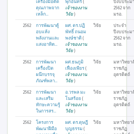
เครื่องมือตัด
พุกอินทร์
(
ปีงบประม
คุณภาพจาก
เจ้าของงาน
2562 จาก
เหล็ก...
วิจัย
)
มรอ.
2562
การพัฒนาตู้
ผศ. ดร.ปฏิ
วิจัย
ประจำ
อบแห้ง
พัทธิ์ ถนอม
ปีงบประม
พลังงานและ
พงษ์ชาติ
(
2562 จาก
แสงอาทิต...
เจ้าของงาน
มรอ.
วิจัย
)
2562
การพัฒนา
ผศ.ธนภูมิ
วิจัย
มหาวิทยาล
เครื่องปิด
เฟื่องเพียร
(
ราชภัฏ
ผนึกบรรจุ
เจ้าของงาน
อุตรดิตถ์
ภัณฑ์พลา...
วิจัย
)
2562
การพัฒนา
อ.วรพล มะ
วิจัย
มหาวิทยาล
และเสริม
โนสร้อย
(
ราชภัฏ
ทักษะความรู้
เจ้าของงาน
อุตรดิตถ์
ในการสร...
วิจัย
)
2562
โครงการ
ผศ. ดร.ดุษฎี
วิจัย
มหาวิทยาล
พัฒนาฝีมือ
บุญธรรม
(
ราชภัฏ