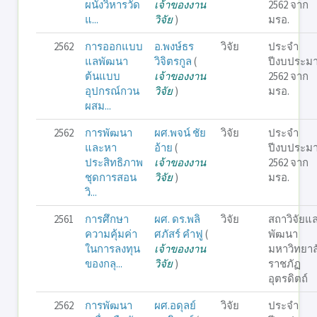
ผนังวิหารวัด
เจ้าของงาน
2562 จาก
แ...
วิจัย
)
มรอ.
2562
การออกแบบ
อ.พงษ์ธร
วิจัย
ประจำ
แลพัฒนา
วิจิตรกูล
(
ปีงบประม
ต้นแบบ
เจ้าของงาน
2562 จาก
อุปกรณ์กวน
วิจัย
)
มรอ.
ผสม...
2562
การพัฒนา
ผศ.พจน์ ชัย
วิจัย
ประจำ
และหา
อ้าย
(
ปีงบประม
ประสิทธิภาพ
เจ้าของงาน
2562 จาก
ชุดการสอน
วิจัย
)
มรอ.
วิ...
2561
การศึกษา
ผศ. ดร.พลิ
วิจัย
สถาวิจัยแ
ความคุ้มค่า
ศภัสร์ คำฟู
(
พัฒนา
ในการลงทุน
เจ้าของงาน
มหาวิทยาล
ของกลุ...
วิจัย
)
ราชภัฏ
อุตรดิตถ์
2562
การพัฒนา
ผศ.อดุลย์
วิจัย
ประจำ