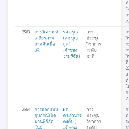
ท
ใ
ก
เ
2563
การวิเคราะห์
รศ.อรุณ
การ
ก
เสถียรภาพ
เดช บุญ
ประชุม
ว
ลาดดินเนื้อ
สูง
(
วิชาการ
ร
เดี...
เจ้าของ
ระดับ
ร
งานวิจัย
)
ชาติ
ว
ท
25
แ
ท
ใ
ก
เ
2564
การออกแบบ
ผศ.
การ
ก
อุปกรณ์เปิด
ดร.อำนาจ
ประชุม
ท
ม่านพิธีอัต
ตงติ๊บ
(
วิชาการ
ร
โนมั...
เจ้าของ
ระดับ
ร