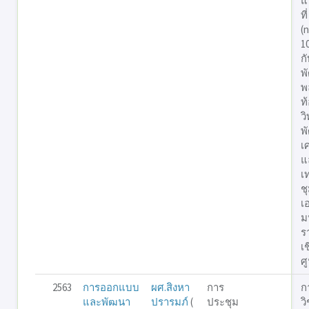
แป
ที่
(
1
ก
พ
พ
ท
ว
พ
เ
แ
เ
ช
เ
ม
ร
เ
ศ
2563
การออกแบบ
ผศ.สิงหา
การ
ก
และพัฒนา
ปรารมภ์
(
ประชุม
ว