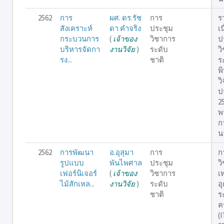
2562
การ
ผศ. ดร.รัช
การ
ร
สังเคราะห์
ดา คำจริง
ประชุม
เ
กระบวนการ
(
เจ้าของ
วิชาการ
ป
บริหารจัดกา
งานวิจัย
)
ระดับ
ว
รง...
ชาติ
ร
พ
วิ
ป
2
พ
ก
น
2562
การพัฒนา
อ.อุสุมา
การ
ก
รูปแบบ
พันไพศาล
ประชุม
ว
เฟอร์นิเจอร์
(
เจ้าของ
วิชาการ
เ
ไม้สักเหล...
งานวิจัย
)
ระดับ
อ
ชาติ
ร
คร
(