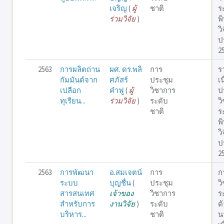
เจริญ
(
ผู้
ชาติ
ร
ร่วมวิจัย
)
พ
วิ
ป
2
2563
การผลิตถ่าน
ผศ. ดร.พลิ
การ
ร
กัมมันต์จาก
ศภัสร์
ประชุม
เ
เปลือก
คำฟู
(
ผู้
วิชาการ
ป
ทุเรียน...
ร่วมวิจัย
)
ระดับ
ว
ชาติ
ร
พ
วิ
ป
2
2563
การพัฒนา
อ.สมเจตน์
การ
ก
ระบบ
บุญชื่น
(
ประชุม
ว
สารสนเทศ
เจ้าของ
วิชาการ
ร
สำหรับการ
งานวิจัย
)
ระดับ
ด
บริหาร...
ชาติ
น