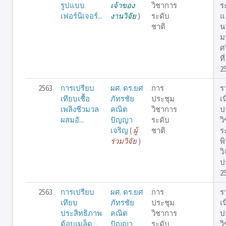
รูปแบบ
เจ้าของ
วิชาการ
ร
เฟอร์นิเจอร์...
งานวิจัย
)
ระดับ
แ
ชาติ
น
ม
ศร
ที
2
2563
การเปรียบ
ผศ. ดร.ยศ
การ
ร
เทียบเชื้อ
ภัทรชัย
ประชุม
เ
เพลิงชีวมวล
คณิต
วิชาการ
ป
ผสมอั...
ปัญญา
ระดับ
ว
เจริญ
(
ผู้
ชาติ
ร
ร่วมวิจัย
)
พ
วิ
ป
2
2563
การเปรียบ
ผศ. ดร.ยศ
การ
ร
เทียบ
ภัทรชัย
ประชุม
เ
ประสิทธิภาพ
คณิต
วิชาการ
ป
ตู้อบเมล็ด...
ปัญญา
ระดับ
ว