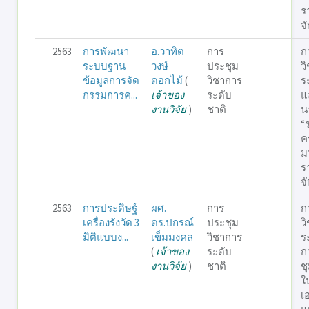
ร
จ
2563
การพัฒนา
อ.วาทิต
การ
ก
ระบบฐาน
วงษ์
ประชุม
ว
ข้อมูลการจัด
ดอกไม้
(
วิชาการ
ร
กรรมการค...
เจ้าของ
ระดับ
แ
งานวิจัย
)
ชาติ
น
“
คร
ม
ร
จ
2563
การประดิษฐ์
ผศ.
การ
ก
เครื่องรังวัด 3
ดร.ปกรณ์
ประชุม
ว
มิติแบบง...
เข็มมงคล
วิชาการ
ร
(
เจ้าของ
ระดับ
ก
งานวิจัย
)
ชาติ
ช
ใ
เ