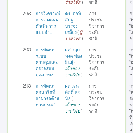
ร่วมวิจัย
)
ชาติ
ชา
2563
การวิเคราะห์
ดร.เอกพิ
การ
ก
การวางแผน
สิษฐ์
ประชุม
ว
ดำเนินการ
บรรจง
วิชาการ
ว
แบบจำ...
เกลี้ยง
(
ผู้
ระดับ
โ
ร่วมวิจัย
)
ชาติ
ชา
2563
การพัฒนา
ผศ.กฤษ
การ
ก
ระบบ
พงค ฟอง
ประชุม
ว
ควบคุมและ
สินธุ์
(
วิชาการ
ว
ตรวจสอบ
เจ้าของ
ระดับ
โ
คุณภาพง...
งานวิจัย
)
ชาติ
ชา
2563
การพัฒนา
ผศ.เจน
การ
ก
คอนกรีตที่
ศักดิ์ คช
ประชุม
ว
สามารถต้าน
นิล
(
วิชาการ
ร
ทานกรดส...
เจ้าของ
ระดับ
ร
งานวิจัย
)
ชาติ
ว
ท
25
แ