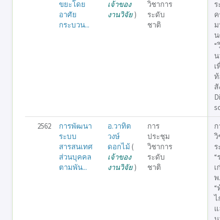
ขยะโดย
เจ้าของ
วิชาการ
ร
อาศัย
งานวิจัย
)
ระดับ
คร
กระบวน...
ชาติ
ม
น
“ว
น
เ
ท
ส
D
s
2562
การพัฒนา
อ.วาทิต
การ
ก
ระบบ
วงษ์
ประชุม
ว
สารสนเทศ
ดอกไม้
(
วิชาการ
ร
ส่วนบุคคล
เจ้าของ
ระดับ
“
ตามพัน...
งานวิจัย
)
ชาติ
เ
พ
“ท
ไ
แ
น