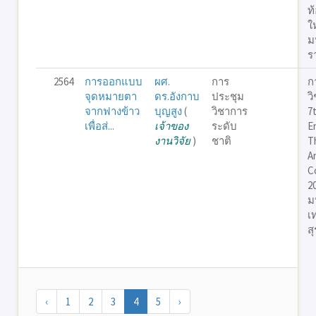
ท้
ใ
ม
ร
2564
การออกแบบ
ผศ.
การ
ก
จุดหมายตา
ดร.อังกาบ
ประชุม
ว
จากฟางข้าว
บุญสูง
(
วิชาการ
7
เพื่อส่...
เจ้าของ
ระดับ
E
งานวิจัย
)
ชาติ
T
A
C
2
ม
เ
สุ
‹
1
2
3
4
5
›