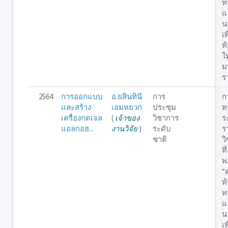
ท
แ
น
เพ
ท้
ใ
ม
ร
2564
การออกแบบ
อ.ยสินทินี
การ
ก
และสร้าง
เอมหยวก
ประชุม
ท
เครื่องกดเจล
(
เจ้าของ
วิชาการ
ร
แอลกอฮ...
งานวิจัย
)
ระดับ
ร
ชาติ
ว
ที
พ
“
ท
ท
แ
น
เพ