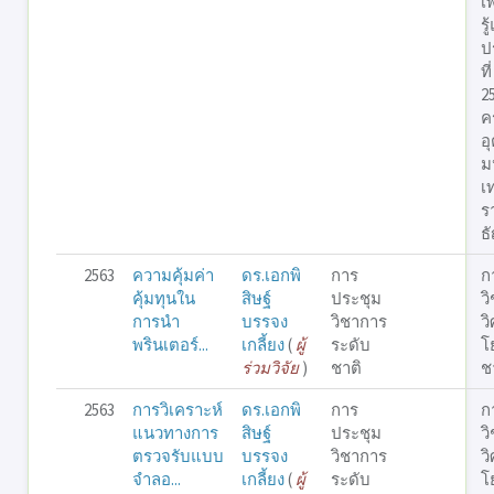
เ
รู
ปร
ที
2
ค
อ
ม
เ
ร
ธั
2563
ความคุ้มค่า
ดร.เอกพิ
การ
ก
คุ้มทุนใน
สิษฐ์
ประชุม
ว
การนำ
บรรจง
วิชาการ
ว
พรินเตอร์...
เกลี้ยง
(
ผู้
ระดับ
โ
ร่วมวิจัย
)
ชาติ
ชา
2563
การวิเคราะห์
ดร.เอกพิ
การ
ก
แนวทางการ
สิษฐ์
ประชุม
ว
ตรวจรับแบบ
บรรจง
วิชาการ
ว
จำลอ...
เกลี้ยง
(
ผู้
ระดับ
โ