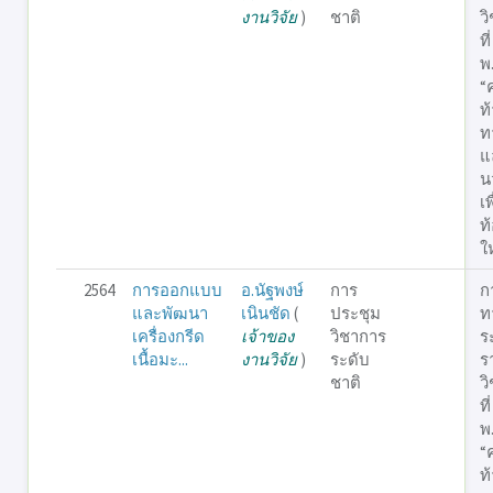
งานวิจัย
)
ชาติ
ว
ที
พ
“
ท
ท
แ
น
เพ
ท้
ใ
2564
การออกแบบ
อ.นัฐพงษ์
การ
ก
และพัฒนา
เนินชัด
(
ประชุม
ท
เครื่องกรีด
เจ้าของ
วิชาการ
ร
เนื้อมะ...
งานวิจัย
)
ระดับ
ร
ชาติ
ว
ที
พ
“
ท