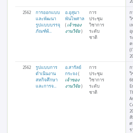
2
2562
การออกแบบ
อ.อุสุมา
การ
ก
และพัฒนา
พันไพศาล
ประชุม
ว
รูปแบบบรรจุ
(
เจ้าของ
วิชาการ
เ
ภัณฑ์ผ้...
งานวิจัย
)
ระดับ
อ
ชาติ
ร
คร
(
2
2562
รูปแบบการ
อ.สารัลย์
การ
ก
ดำเนินงาน
กระจง
(
ประชุม
ว
สหกิจศึกษา
เจ้าของ
วิชาการ
6
และการจ...
งานวิจัย
)
ระดับ
E
ชาติ
T
A
C
2
ส
ศ
ร