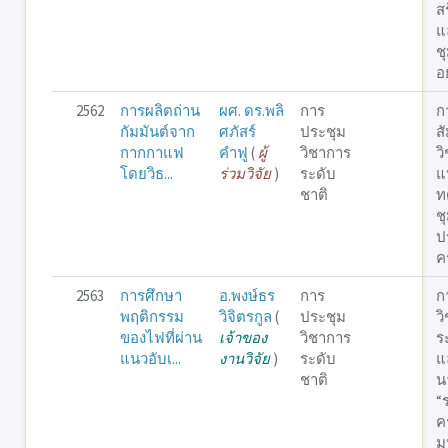
ส
แ
ช
อย
2562
การผลิตถ่าน
ผศ. ดร.พลิ
การ
ก
กัมมันต์จาก
ศภัสร์
ประชุม
ส
กากกาแฟ
คำฟู
(
ผู้
วิชาการ
ว
โดยวิธ...
ร่วมวิจัย
)
ระดับ
แ
ชาติ
ท
ช
ป
คร
2563
การศึกษา
อ.พงษ์ธร
การ
ก
พฤติกรรม
วิจิตรกูล
(
ประชุม
ว
ของไฟที่ผ่าน
เจ้าของ
วิชาการ
ร
แนวอับเ...
งานวิจัย
)
ระดับ
แ
ชาติ
น
“
คร
ม