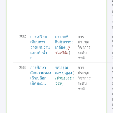
2562
การเปรียบ
ดร.เอกพิ
การ
เทียบการ
สิษฐ์ บรรจง
ประชุม
วางแผนงาน
เกลี้ยง
(
ผู้
วิชาการ
แบบทำซ้ำ
ร่วมวิจัย
)
ระดับ
ก...
ชาติ
2562
การศึกษา
รศ.อรุณ
การ
ศักยภาพของ
เดช บุญสูง
(
ประชุม
เถ้าเปลือก
เจ้าของงาน
วิชาการ
เม็ดมะม...
วิจัย
)
ระดับ
ชาติ