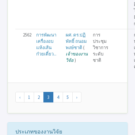
2562
การพัฒนา
ผศ. ดร.ปฏิ
การ
เครื่องอบ
พัทธิ์ ถนอม
ประชุม
แห้งเส้น
พงษ์ชาติ
(
วิชาการ
ก๋วยเตี๋ยว...
เจ้าของงาน
ระดับ
วิจัย
)
ชาติ
‹
1
2
3
4
5
›
ประเภทของงานวิจัย