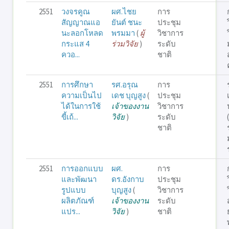
2551
วงจรคูณ
ผศ.ไชย
การ
สัญญาณแอ
ยันต์ ชนะ
ประชุม
นะลอกโหลด
พรมมา
(
ผู้
วิชาการ
กระแส 4
ร่วมวิจัย
)
ระดับ
ควอ...
ชาติ
2551
การศึกษา
รศ.อรุณ
การ
ความเป็นไป
เดช บุญสูง
(
ประชุม
ได้ในการใช้
เจ้าของงาน
วิชาการ
ขี้เถ้...
วิจัย
)
ระดับ
ชาติ
2551
การออกแบบ
ผศ.
การ
และพัฒนา
ดร.อังกาบ
ประชุม
รูปแบบ
บุญสูง
(
วิชาการ
ผลิตภัณฑ์
เจ้าของงาน
ระดับ
แปร...
วิจัย
)
ชาติ