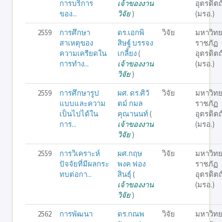
การบริการ
เจ้าของงาน
อุตรดิตถ
ของ...
วิจัย
)
(มรอ.)
2559
การศึกษา
ดร.เอกพิ
วิจัย
มหาวิทย
สาเหตุของ
สิษฐ์ บรรจง
ราชภัฏ
ความเครียดใน
เกลี้ยง
(
อุตรดิตถ
การทำง...
เจ้าของงาน
(มรอ.)
วิจัย
)
2559
การศึกษารูป
ผศ. ดร.ศิวั
วิจัย
มหาวิทย
แบบและความ
ตม์ กมล
ราชภัฏ
เป็นไปได้ใน
คุณานนท์
(
อุตรดิตถ
การ...
เจ้าของงาน
(มรอ.)
วิจัย
)
2559
การวิเคราะห์
ผศ.กฤษ
วิจัย
มหาวิทย
ปัจจัยที่มีผลกระ
พงค ฟอง
ราชภัฏ
ทบต่อกา...
สินธุ์
(
อุตรดิตถ
เจ้าของงาน
(มรอ.)
วิจัย
)
2562
การพัฒนา
ดร.กณพ
วิจัย
มหาวิทย