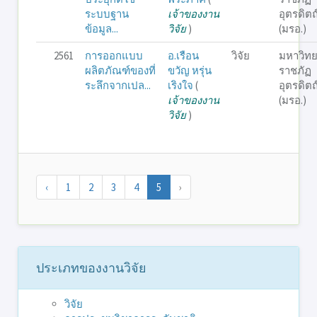
ระบบฐาน
เจ้าของงาน
อุตรดิตถ
ข้อมูล...
วิจัย
)
(มรอ.)
2561
การออกแบบ
อ.เรือน
วิจัย
มหาวิทย
ผลิตภัณฑ์ของที่
ขวัญ หรุ่น
ราชภัฏ
ระลึกจากเปล...
เริงใจ
(
อุตรดิตถ
เจ้าของงาน
(มรอ.)
วิจัย
)
‹
1
2
3
4
5
›
ประเภทของงานวิจัย
วิจัย