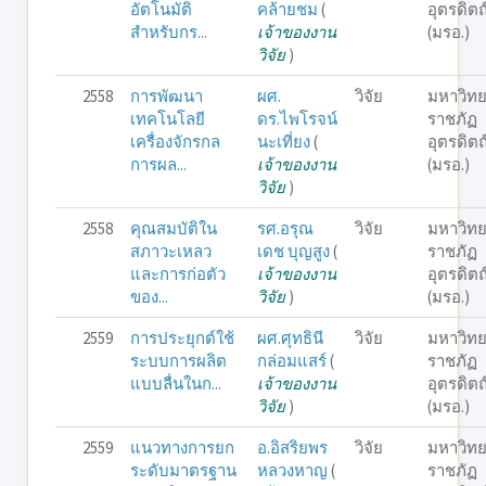
อัตโนมัติ
คล้ายชม
(
อุตรดิตถ
สำหรับกร...
เจ้าของงาน
(มรอ.)
วิจัย
)
2558
การพัฒนา
ผศ.
วิจัย
มหาวิทย
เทคโนโลยี
ดร.ไพโรจน์
ราชภัฏ
เครื่องจักรกล
นะเที่ยง
(
อุตรดิตถ
การผล...
เจ้าของงาน
(มรอ.)
วิจัย
)
2558
คุณสมบัติใน
รศ.อรุณ
วิจัย
มหาวิทย
สภาวะเหลว
เดช บุญสูง
(
ราชภัฏ
และการก่อตัว
เจ้าของงาน
อุตรดิตถ
ของ...
วิจัย
)
(มรอ.)
2559
การประยุกต์ใช้
ผศ.ศุทธินี
วิจัย
มหาวิทย
ระบบการผลิต
กล่อมแสร์
(
ราชภัฏ
แบบลื่นในก...
เจ้าของงาน
อุตรดิตถ
วิจัย
)
(มรอ.)
2559
แนวทางการยก
อ.อิสริยพร
วิจัย
มหาวิทย
ระดับมาตรฐาน
หลวงหาญ
(
ราชภัฏ