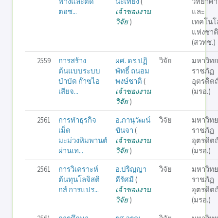
ฟางและตัด
นะเที่ยง
(
วิทยาศา
ตอซ...
เจ้าของงาน
และ
วิจัย
)
เทคโนโล
แห่งชาต
(สวทช.)
2559
การสร้าง
ผศ. ดร.ปฏิ
วิจัย
มหาวิทย
ต้นแบบระบบ
พัทธิ์ ถนอม
ราชภัฏ
บำบัด ก๊าซไอ
พงษ์ชาติ
(
อุตรดิตถ
เสียจ...
เจ้าของงาน
(มรอ.)
วิจัย
)
2561
การทำธุรกิจ
อ.ภานุวัฒน์
วิจัย
มหาวิทย
เม็ด
ขันจา
(
ราชภัฏ
มะม่วงหิมพานต์
เจ้าของงาน
อุตรดิตถ
ผ่านเท...
วิจัย
)
(มรอ.)
2561
การวิเคราะห์
อ.ปริญญา
วิจัย
มหาวิทย
ต้นทุนโลจิสติ
ดีรัศมี
(
ราชภัฏ
กส์ การแปร...
เจ้าของงาน
อุตรดิตถ
วิจัย
)
(มรอ.)