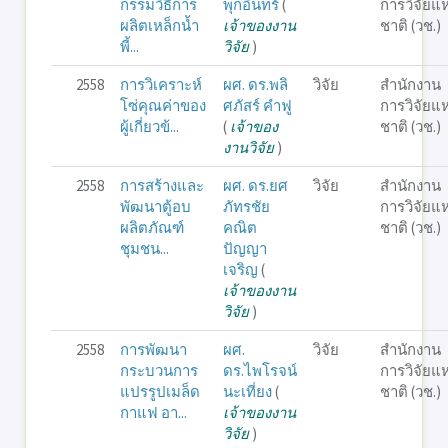
กรรมวิธีการ
พุกอินทร์
(
การวิจัยแห
ผลิตเหล็กน้ำ
เจ้าของงาน
ชาติ (วช.)
พี้...
วิจัย
)
2558
การวิเคราะห์
ผศ. ดร.พลิ
วิจัย
สำนักงาน
โซ่คุณค่าของ
ศภัสร์ คำฟู
การวิจัยแห
ผู้เกี่ยวข้...
(
เจ้าของ
ชาติ (วช.)
งานวิจัย
)
2558
การสร้างและ
ผศ. ดร.ยศ
วิจัย
สำนักงาน
พัฒนาตู้อบ
ภัทรชัย
การวิจัยแห
ผลิตภัณฑ์
คณิต
ชาติ (วช.)
ชุมชน...
ปัญญา
เจริญ
(
เจ้าของงาน
วิจัย
)
2558
การพัฒนา
ผศ.
วิจัย
สำนักงาน
กระบวนการ
ดร.ไพโรจน์
การวิจัยแห
แปรรูปเมล็ด
นะเที่ยง
(
ชาติ (วช.)
กาแฟ อา...
เจ้าของงาน
วิจัย
)