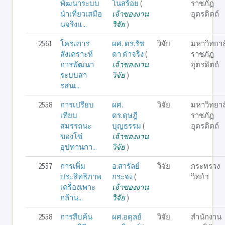
พัฒนาระบบ
โนสร้อย
(
ราชภัฏ
นำเที่ยวเสมือ
เจ้าของงาน
อุตรดิตถ์
นจริงแ...
วิจัย
)
2561
โครงการ
ผศ. ดร.รัช
วิจัย
มหาวิทยาล
สังเคราะห์
ดา คำจริง
(
ราชภัฏ
การพัฒนา
เจ้าของงาน
อุตรดิตถ์
ระบบสา
วิจัย
)
รสนเ...
2558
การเปรียบ
ผศ.
วิจัย
มหาวิทยาล
เทียบ
ดร.ดุษฎี
ราชภัฏ
สมรรถนะ
บุญธรรม
(
อุตรดิตถ์
ของโซ่
เจ้าของงาน
อุปทานกา...
วิจัย
)
2557
การเพิ่ม
อ.สารัลย์
วิจัย
กระทรวง
ประสิทธิภาพ
กระจง
(
วิทย์ฯ
เครื่องเพาะ
เจ้าของงาน
กล้าน...
วิจัย
)
2558
การสืบค้น
ผศ.อดุลย์
วิจัย
สำนักงาน