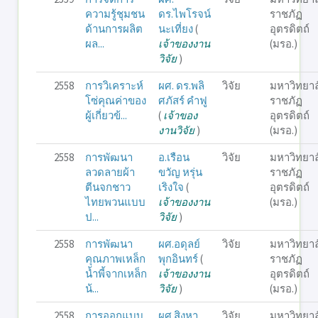
ความรู้ชุมชน
ดร.ไพโรจน์
ราชภัฏ
ด้านการผลิต
นะเที่ยง
(
อุตรดิตถ์
ผล...
เจ้าของงาน
(มรอ.)
วิจัย
)
2558
การวิเคราะห์
ผศ. ดร.พลิ
วิจัย
มหาวิทยาล
โซ่คุณค่าของ
ศภัสร์ คำฟู
ราชภัฏ
ผู้เกี่ยวข้...
(
เจ้าของ
อุตรดิตถ์
งานวิจัย
)
(มรอ.)
2558
การพัฒนา
อ.เรือน
วิจัย
มหาวิทยาล
ลวดลายผ้า
ขวัญ หรุ่น
ราชภัฏ
ตีนจกชาว
เริงใจ
(
อุตรดิตถ์
ไทยพวนแบบ
เจ้าของงาน
(มรอ.)
ป...
วิจัย
)
2558
การพัฒนา
ผศ.อดุลย์
วิจัย
มหาวิทยาล
คุณภาพเหล็ก
พุกอินทร์
(
ราชภัฏ
น้ำพี้จากเหล็ก
เจ้าของงาน
อุตรดิตถ์
น้...
วิจัย
)
(มรอ.)
2558
การออกแบบ
ผศ.สิงหา
วิจัย
มหาวิทยาล