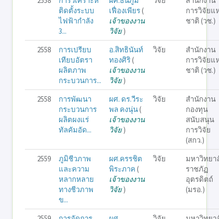
2558
การวิเคราะห์
ผศ.ธนภูมิ
วิจัย
สำนักงาน
ติดตั้งระบบ
เฟื่องเพียร
(
การวิจัยแห
ไฟฟ้ากำลัง
เจ้าของงาน
ชาติ (วช.)
3...
วิจัย
)
2558
การเปรียบ
อ.สิทธินันท์
วิจัย
สำนักงาน
เทียบอัตรา
ทองศิริ
(
การวิจัยแห
ผลิตภาพ
เจ้าของงาน
ชาติ (วช.)
กระบวนการ...
วิจัย
)
2558
การพัฒนา
ผศ. ดร.วีระ
วิจัย
สำนักงาน
กระบวนการ
พล คงนุ่น
(
กองทุน
ผลิตผงแร่
เจ้าของงาน
สนับสนุน
ทัลคัมอัด...
วิจัย
)
การวิจัย
(สกว.)
2559
ภูมิชีวภาพ
ผศ.ครรชิต
วิจัย
มหาวิทยาล
และความ
พิระภาค
(
ราชภัฏ
หลากหลาย
เจ้าของงาน
อุตรดิตถ์
ทางชีวภาพ
วิจัย
)
(มรอ.)
ข...
2559
การจัดการ
ผศ.
วิจัย
มหาวิทยาล